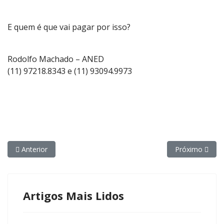
E quem é que vai pagar por isso?
Rodolfo Machado – ANED
(11) 97218.8343 e (11) 93094.9973
Artigo anterior: Greve de funcionários da Dataprev faz estatal 
Próximo artigo:
Anterior
Próximo
Artigos Mais Lidos