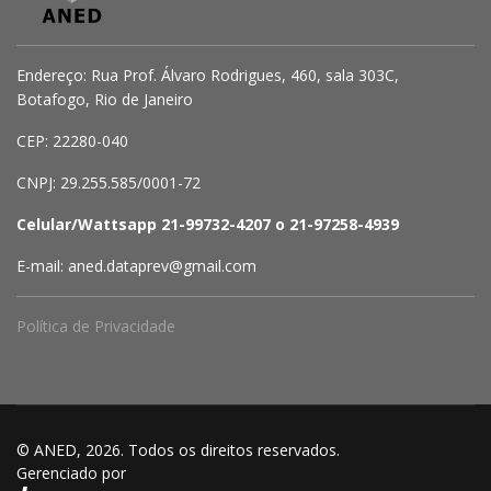
Endereço: Rua Prof. Álvaro Rodrigues, 460, sala 303C,
Botafogo, Rio de Janeiro
CEP: 22280-040
CNPJ: 29.255.585/0001-72
Celular/Wattsapp 21-99732-4207 o 21-97258-4939
E-mail: aned.dataprev@gmail.com
Política de Privacidade
© ANED, 2026. Todos os direitos reservados.
Gerenciado por