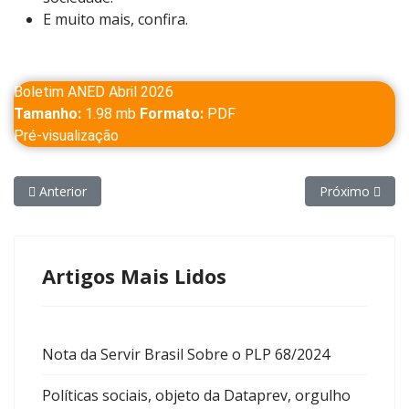
E muito mais, confira.
Boletim ANED Abril 2026
Tamanho:
1.98 mb
Formato:
PDF
Pré-visualização
Artigo anterior: Clube de Xadrez - ANED
Próximo artigo
Anterior
Próximo
Artigos Mais Lidos
Nota da Servir Brasil Sobre o PLP 68/2024
Políticas sociais, objeto da Dataprev, orgulho