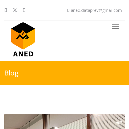
aned.dataprev@gmail.com
Blog