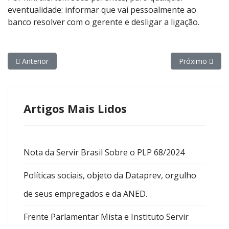
eventualidade: informar que vai pessoalmente ao
banco resolver com o gerente e desligar a ligação.
Artigo anterior: Engrandeça seu Ser – 08/03 Dia Internacional d
Próximo artigo
Anterior
Próximo
Artigos Mais Lidos
Nota da Servir Brasil Sobre o PLP 68/2024
Políticas sociais, objeto da Dataprev, orgulho
de seus empregados e da ANED.
Frente Parlamentar Mista e Instituto Servir