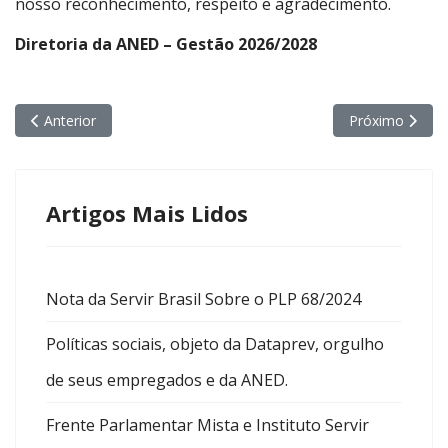
nosso reconhecimento, respeito e agradecimento.
Diretoria da ANED – Gestão 2026/2028
Artigo anterior: 2º Boletim da ANED Março de 2026 – Vol. 02 – A
Próximo artigo
Anterior
Próximo
Artigos Mais Lidos
Nota da Servir Brasil Sobre o PLP 68/2024
Políticas sociais, objeto da Dataprev, orgulho
de seus empregados e da ANED.
Frente Parlamentar Mista e Instituto Servir