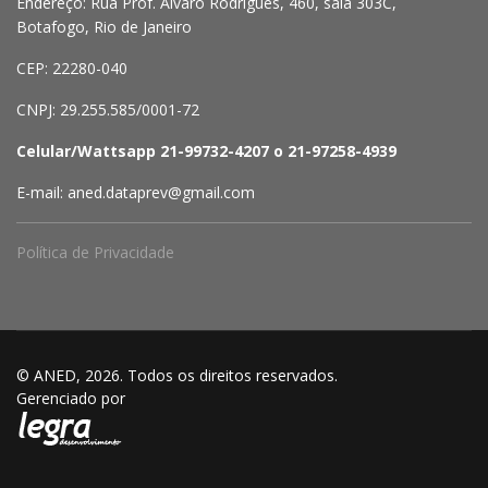
Endereço: Rua Prof. Álvaro Rodrigues, 460, sala 303C,
Botafogo, Rio de Janeiro
CEP: 22280-040
CNPJ: 29.255.585/0001-72
Celular/Wattsapp 21-99732-4207 o 21-97258-4939
E-mail: aned.dataprev@gmail.com
Política de Privacidade
© ANED, 2026. Todos os direitos reservados.
Gerenciado por